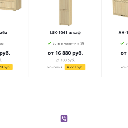
умба
ШК-1041 шкаф
АН-1
аз
Есть в наличии (8)
Е
руб.
от
16 880 руб.
от
б.
21 100 руб.
20 руб.
Экономия
4 220 руб.
Экон