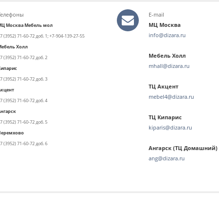
Телефоны
E-mail
МЦ Москва
МЦ Москва Мебель мол
info@dizara.ru
7 (3952) 71-60-72 доб. 1;
+7-904-139-27-55
Мебель Холл
Мебель Холл
7 (3952) 71-60-72 доб. 2
mhall@dizara.ru
Кипарис
7 (3952) 71-60-72 доб. 3
ТЦ Акцент
Акцент
mebel4@dizara.ru
7 (3952) 71-60-72 доб. 4
Ангарск
ТЦ Кипарис
7 (3952) 71-60-72 доб. 5
kiparis@dizara.ru
Черемхово
7 (3952) 71-60-72 доб. 6
Ангарск (ТЦ Домашний)
ang@dizara.ru