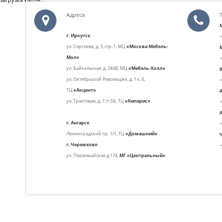
Адреса
г. Иркутск
+
ул. С
ергеева, д. 3, стр. 1,
МЦ
«Москва-Мебель-
Мол»
+
ул. Байкальская, д. 244В, МЦ
«Мебель-Холл»
ул. Октябрьской Революции, д. 1 к .6,
+
ТЦ
«Акцент»
ул. Трактовая, д. 7 ст.5Б,
ТЦ
«Кипарис»
+
г. Ангарск
+
Ленинградский пр. 1/1,
ТЦ
«Домашний»
г. Черемхово
+
ул. Первомайская д.174,
МГ «Центральный»