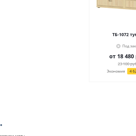
ТБ-1072 т
Под зак
от
18 480 
23 100 ру
Экономия
4 6
загрузка карты...