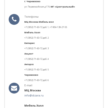
г. Черемхово
ул. Первомайская д.174,
МГ «Центральный»
Телефоны
МЦ Москва Мебель мол
+7 (3952) 71-60-72 доб. 1;
+7-904-139-27-55
Мебель Холл
+7 (3952) 71-60-72 доб. 2
Кипарис
+7 (3952) 71-60-72 доб. 3
Акцент
+7 (3952) 71-60-72 доб. 4
Ангарск
+7 (3952) 71-60-72 доб. 5
Черемхово
+7 (3952) 71-60-72 доб. 6
E-mail
МЦ Москва
info@dizara.ru
Мебель Холл