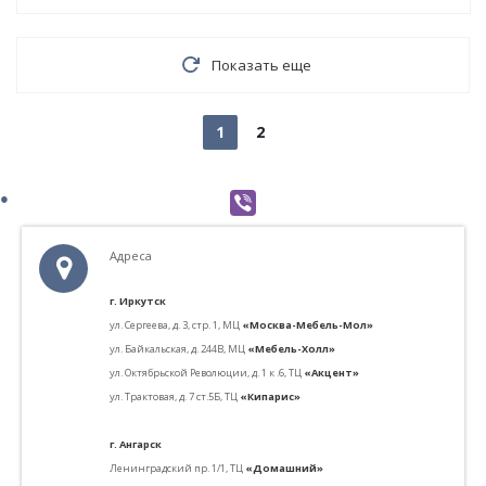
Показать еще
1
2
Адреса
г. Иркутск
ул. С
ергеева, д. 3, стр. 1,
МЦ
«Москва-Мебель-Мол»
ул. Байкальская, д. 244В, МЦ
«Мебель-Холл»
ул. Октябрьской Революции, д. 1 к .6,
ТЦ
«Акцент»
ул. Трактовая, д. 7 ст.5Б,
ТЦ
«Кипарис»
г. Ангарск
Ленинградский пр. 1/1,
ТЦ
«Домашний»