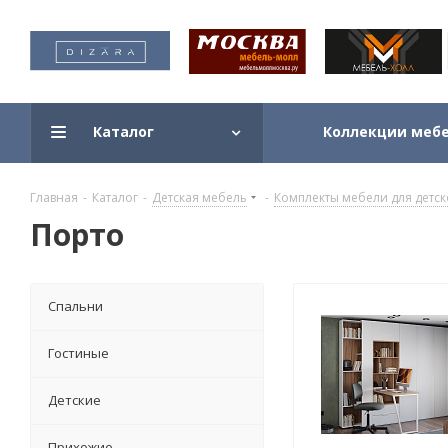
Каталог
Коллекции мебе
Главная
-
Каталог
-
Детская мебель
-
Комплекты мебели для детс
Порто
Спальни
Гостиные
Детские
Прихожие