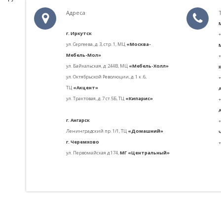
Адреса
г. Иркутск
+
ул. С
ергеева, д. 3, стр. 1,
МЦ
«Москва-
Мебель-Мол»
+
ул. Байкальская, д. 244В, МЦ
«Мебель-Холл»
ул. Октябрьской Революции, д. 1 к .6,
+
ТЦ
«Акцент»
ул. Трактовая, д. 7 ст.5Б,
ТЦ
«Кипарис»
+
г. Ангарск
+
Ленинградский пр. 1/1,
ТЦ
«Домашний»
г. Черемхово
+
ул. Первомайская д.174,
МГ «Центральный»