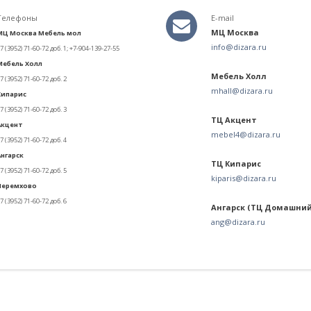
Телефоны
E-mail
МЦ Москва
МЦ Москва Мебель мол
info@dizara.ru
7 (3952) 71-60-72 доб. 1;
+7-904-139-27-55
Мебель Холл
Мебель Холл
7 (3952) 71-60-72 доб. 2
mhall@dizara.ru
Кипарис
7 (3952) 71-60-72 доб. 3
ТЦ Акцент
Акцент
mebel4@dizara.ru
7 (3952) 71-60-72 доб. 4
Ангарск
ТЦ Кипарис
7 (3952) 71-60-72 доб. 5
kiparis@dizara.ru
Черемхово
7 (3952) 71-60-72 доб. 6
Ангарск (ТЦ Домашний
ang@dizara.ru